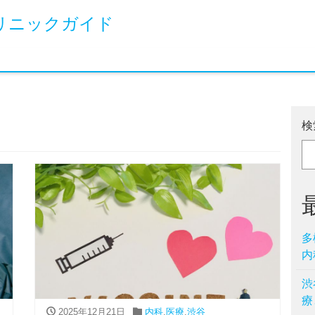
リニックガイド
検
多
内
渋
療
2025年12月21日
内科
,
医療
,
渋谷