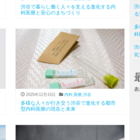
渋
渋谷で暮らし働く人々を支える進化する内
科医療と安心のまちづくり
る
多
科
渋
化
表
2025年12月15日
内科
,
医療
,
渋谷
多様な人々が行き交う渋谷で進化する都市
型内科医療の現在と未来