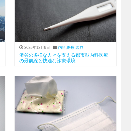
2025年12月9日
内科
,
医療
,
渋谷
渋谷の多様な人々を支える都市型内科医療
の最前線と快適な診療環境