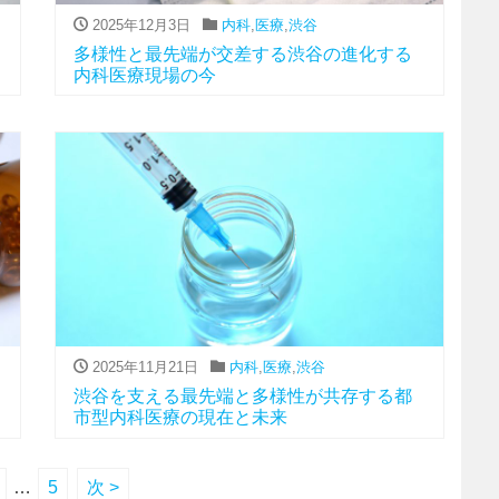
2025年12月3日
内科
,
医療
,
渋谷
多様性と最先端が交差する渋谷の進化する
内科医療現場の今
2025年11月21日
内科
,
医療
,
渋谷
渋谷を支える最先端と多様性が共存する都
市型内科医療の現在と未来
…
5
次 >