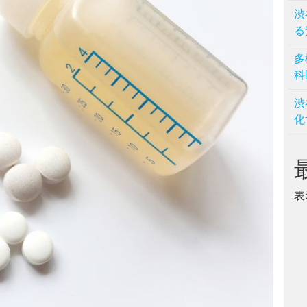
渋
る
多
科
渋
化
表