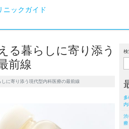
リニックガイド
える暮らしに寄り添う
検
最前線
らしに寄り添う現代型内科医療の最前線
多
内
渋
療