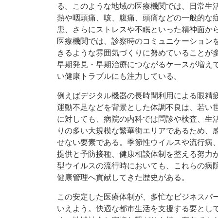
る。このような地域の医療機関では、日常生
熱や咽頭痛、咳、腹痛、頭痛などの一般的な
患、さらにストレスや不眠といった精神面か
医療機関では、診察時のコミュニケーション
きるような雰囲気づくりに努めていることが
早期発見・早期治療につながるケースが増え
い健康トラブルにも注力している。
例えばデジタル機器の長時間利用による眼精
運動不足などを背景とした体調不良は、若い
に対しても、病院の内科では問診や検査、生
りの多い大規模な繁華街エリアであるため、
せない要素である。季節性ウイルスや流行病
提供と予防接種、健康相談体制を整える努力
型ウイルスの流行時においても、これらの病
健康管理へ貢献してきた歴史がある。
この安定した医療体制が、多忙なビジネスパ
いえよう。快適な都市生活を支援する要とし