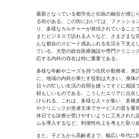
最新となっている都市化と伝統の融合が感じ
る街がある。
この街においては、ファッショ
り、多様なカルチャーが発信されていること
またビジネスで訪れる人々など、さまざまな
んな都会のスピード感あふれる生活を下支え
ている。大型の総合医療施設や専門クリニッ
応する内科の存在は特に重要である。
多様な年齢やニーズを持つ住民や勤務者、来
に、地域の内科が果たす役割は大きい。身体
日々の忙しい生活の合間を縫ってすぐに相談
頼もしいものである。こうしたエリアに点在
けられる。これは、多様な人々が集い、多種
やクリニックが患者主体でサービスの質を重
休日でも診療が受けやすいように工夫された
ムを導入するなど、利便性向上を考えた取り
また、子どもから高齢者まで、幅広い年代に