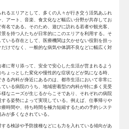
られるエリアとして、多くの人々が行き交う活気あふれ
ン、アート、音楽、食文化など幅広い分野が共存してお
で有名である。そのため、遊びに訪れる若者や観光客、
背景を持つ人たちが日常的にこのエリアを利用する。そ
している存在として、医療機関は欠かせない役割を担っ
クだけでなく、一般的な病気や体調不良などに幅広く対
訪者に寄り添って、安全で安心した生活が営まれるよう
のちょっとした変化や慢性的な症状などが気になる時、
できる内科が身近にあるのは、都市生活において非常に
している病院のうち、地域密着型の内科が特に多く見受
多様なニーズが生じるからこそであり、それぞれの病院
視する姿勢によって実現している。例えば、仕事帰りや
診療時間や、待ち時間を極力短縮するための予約システ
組みが多くなされている。
対する検診や予防接種などにも力を入れている傾向があ