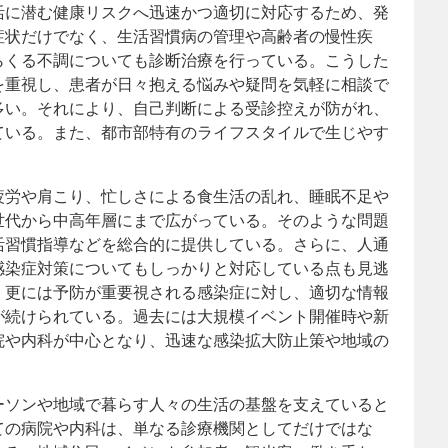
活に潜む健康リスクへ迅速かつ適切に対応するため、発
症状だけでなく、生活習慣病の管理や高齢者の慢性疾
らくる不調についても診断治療を行っている。こうした
を重視し、患者が日々抱える悩みや疑問を気軽に相談で
多い。それにより、自己判断による受診控えが防がれ、
ている。また、都市部特有のライフスタイルで生じやす
疲労や肩こり、忙しさによる食生活の乱れ、睡眠不足や
世代から中高年層にまで広がっている。そのような問題
活習慣指導などを総合的に提供している。さらに、人通
感染症対策についてもしっかりと対応している点も見逃
、更には予防が重要視される感染症に対し、適切な情報
が続けられている。過去には大規模イベント開催時や新
院や内科が中心となり、迅速な感染拡大防止策や地域の
ーソンや地域で暮らす人々の生活の基盤を支えていると
ての病院や内科は、単なる診療機関としてだけではな