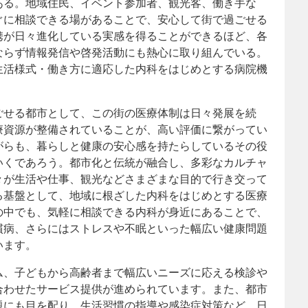
ある。地域住民、イベント参加者、観光客、働き手な
ぐに相談できる場があることで、安心して街で過ごせる
携が日々進化している実感を得ることができるほど、各
ならず情報発信や啓発活動にも熱心に取り組んでいる。
生活様式・働き方に適応した内科をはじめとする病院機
ごせる都市として、この街の医療体制は日々発展を続
療資源が整備されていることが、高い評価に繋がってい
がらも、暮らしと健康の安心感を持たらしているその役
いくであろう。都市化と伝統が融合し、多彩なカルチャ
々が生活や仕事、観光などさまざまな目的で行き交って
る基盤として、地域に根ざした内科をはじめとする医療
の中でも、気軽に相談できる内科が身近にあることで、
慣病、さらにはストレスや不眠といった幅広い健康問題
います。
ム、子どもから高齢者まで幅広いニーズに応える検診や
合わせたサービス提供が進められています。また、都市
題にも目を配り、生活習慣の指導や感染症対策など、日