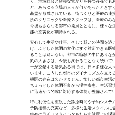
く、地域社会と密接な繋がりを持つ存在でも
ど、あらゆる立場の人々が何かあったときす
基盤が形成されている。街づくりと医療の連
所のクリニックや医療スタッフは、医療のみ
今後もさらなる都市の発展とともに、様々な
能の充実化が期待される。
安心して生活や仕事、そして憩いの時間を過
け、ふとした体調の変化にすぐ対応できる医
ることは疑いない。都市の喧騒の中にありな
割の大きさは、今後も変わることなく続いて
ーが交錯する活気ある街では、日々多様な人
います。こうした都市のダイナミズムを支え
機関の存在は欠かせません。忙しい都市生活
ちょっとした体調不良から慢性疾患、生活習
に迅速かつ的確に対応する体制が整備されて
特に利便性を重視した診療時間や予約システ
予防接種の充実など、多様な生活スタイルに
特有のライフスタイルがもたらす健康上の課